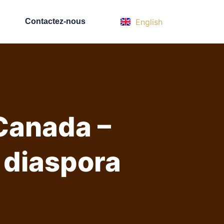
English
p
Contactez-nous
Canada –
 diaspora